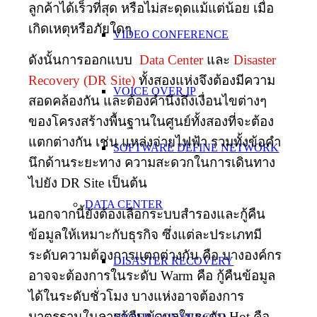
ลูกค้าได้เร็วที่สุด หรือไม่สะดุดแม้แต่น้อย เมื่อ
เกิดเหตุหรือภัยใดๆ
VIDEO CONFERENCE
ดังนั้นการออกแบบ
Data Center
และ
Disaster
Recovery (DR Site)
ทั้งสองแห่งจึงต้องมีความ
VOICE OVER IP
สอดคล้องกัน และต้องคำนึงถึงเงื่อนไขต่างๆ
ของโครงสร้างพื้นฐานในศูนย์ทั้งสองที่จะต้อง
แตกต่างกัน เช่น แหล่งจ่ายไฟฟ้า รวมทั้งข้อคำ
SOFTWARE DEFINE NETWORK
นึกด้านระยะทาง ความสะดวกในการเดินทาง
ไปยัง DR Site เป็นต้น
DATA CENTER
นอกจากนี้ยังต้องเลือกระบบสำรองและกู้คืน
ข้อมูลให้เหมาะกับธุรกิจ ซึ่งแต่ละประเภทมี
ระดับความต้องการแตกต่างกัน คือ บางองค์กร
DISASTER RECOVERY
อาจจะต้องการในระดับ Warm คือ กู้คืนข้อมูล
ได้ในระดับชั่วโมง บางแห่งอาจต้องการ
มาตรฐานในการกู้คืนข้อมูลในระดับ Hot คือ